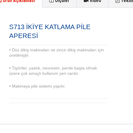
Ürün Açıklaması
Ölçüler
Video
Teknik
S713 İKİYE KATLAMA PİLE
APERESİ
• Düz dikiş makinaları ve zincir dikiş makinaları için
üretilmiştir.
• Tişörtler, yastık, nevresim, perde başta olmak
üzere çok amaçlı kullanım yeri vardır.
• Makinaya pile sistemi yapılır.