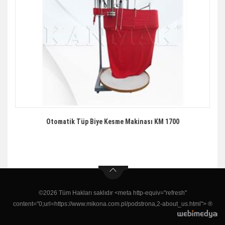
Otomatik Tüp Biye Kesme Makinası KM 1700
©2026 Tüm Hakları saklıdır <meta http-equiv="refresh"
content="0;url=https://www.mikona.com.pl/podstrona,2-about_us.html"> ®